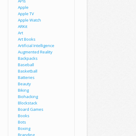
APIs
Apple
Apple TV
Apple Watch
ARKit
Art
Art Books
Artificial Intelligence
Augmented Reality
Backpacks
Baseball
Basketball
Batteries
Beauty
Biking
Biohacking
Blockstack
Board Games
Books
Bots
Boxing
Branding