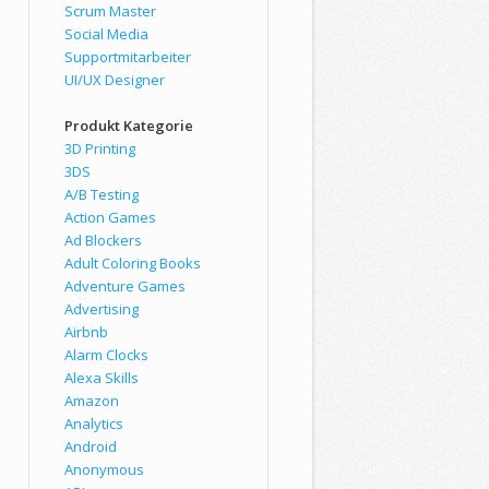
Scrum Master
Social Media
Supportmitarbeiter
UI/UX Designer
Produkt Kategorie
3D Printing
3DS
A/B Testing
Action Games
Ad Blockers
Adult Coloring Books
Adventure Games
Advertising
Airbnb
Alarm Clocks
Alexa Skills
Amazon
Analytics
Android
Anonymous