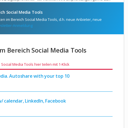
ch Social Media Tools
en im Bereich Social Media Tools, d.h. neue Anbieter, neue
sletter-Anmeldung
im Bereich Social Media Tools
ocial Media Tools hier teilen mit 1-Klick
edia. Autoshare with your top 10
/ calendar, LinkedIn, Facebook