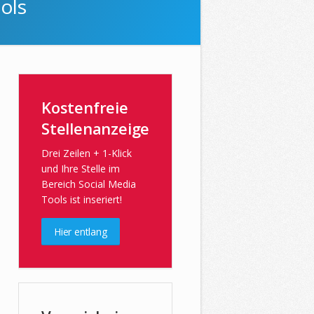
ols
Kostenfreie
Stellenanzeige
Drei Zeilen + 1-Klick
und Ihre Stelle im
Bereich Social Media
Tools ist inseriert!
Hier entlang