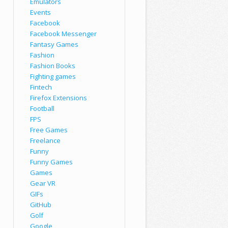
Emulators
Events
Facebook
Facebook Messenger
Fantasy Games
Fashion
Fashion Books
Fighting games
Fintech
Firefox Extensions
Football
FPS
Free Games
Freelance
Funny
Funny Games
Games
Gear VR
GIFs
GitHub
Golf
Google