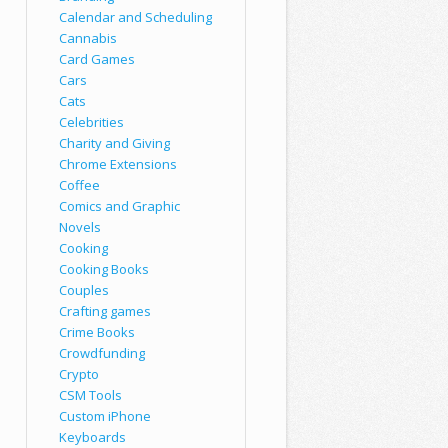
Calendar and Scheduling
Cannabis
Card Games
Cars
Cats
Celebrities
Charity and Giving
Chrome Extensions
Coffee
Comics and Graphic
Novels
Cooking
Cooking Books
Couples
Crafting games
Crime Books
Crowdfunding
Crypto
CSM Tools
Custom iPhone
Keyboards