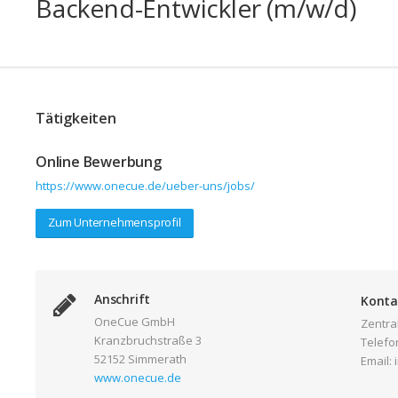
Backend-Entwickler (m/w/d)
Tätigkeiten
Online Bewerbung
https://www.onecue.de/ueber-uns/jobs/
Zum Unternehmensprofil
Anschrift
Konta
OneCue GmbH
Zentra
Kranzbruchstraße 3
Telefon
52152 Simmerath
Email:
www.onecue.de