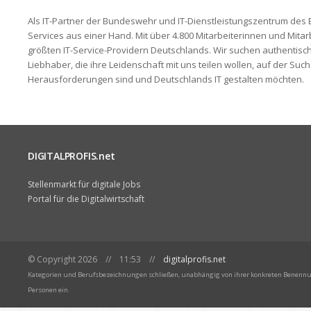
Als IT-Partner der Bundeswehr und IT-Dienstleistungszentrum des 
Services aus einer Hand. Mit über 4.800 Mitarbeiterinnen und Mita
größten IT-Service-Providern Deutschlands. Wir suchen authentisch
Liebhaber, die ihre Leidenschaft mit uns teilen wollen, auf der Suc
Herausforderungen sind und Deutschlands IT gestalten möchten.
DIGITALPROFIS.net
Stellenmarkt für digitale Jobs
Portal für die Digitalwirtschaft
© Copyright 2026 // 11:53 //
digitalprofis.net
Kategorien und Berufsbezeichnungen schließen, unabhängig von ihrer konkreten Benennun
Personen ein.