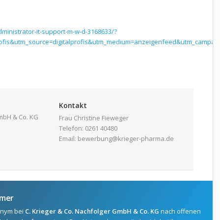
dministrator-it-support-m-w-d-3168633/?
profis&utm_source=digitalprofis&utm_medium=anzeigenfeed&utm_campaig
Kontakt
GmbH & Co. KG
Frau Christine Fieweger
Telefon: 0261 40480
Email: bewerbung@krieger-pharma.de
hmer
nonym bei
C. Krieger & Co. Nachfolger GmbH & Co. KG
nach offenen