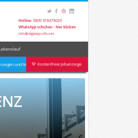
Hotline
: 0800 478478020
WhatsApp schicken - hier klicken
info@digitalprofis.net
Lebenslauf
Kostenfreie Jobanzeige
nanzeigen und News abonieren
ENZ