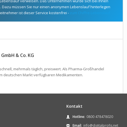
Lebenslauf verweisen. Das Unternehmen würde sich bei Ihnen
. Dazu müssen Sie nur einen anonymen Lebenslauf hinterlegen
eitnehmer ist dieser Service kostenfrei -
zum Chiffre-Lebenslauf
er GmbH & Co. KG
 schnell, mehrmals täglich, preiswert. Als Pharma-Großhandel
 dem deutschen Markt verfügbaren Medikamenten.
Kontakt
Hotline:
0800 478478020
Email:
info@digitalprofis.net