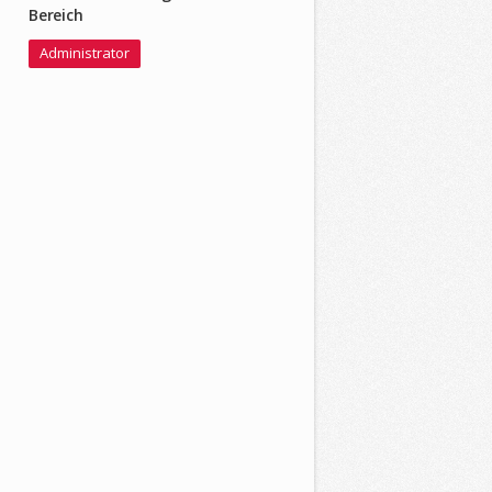
Bereich
Administrator
n=digitalprofis&subkategorie=60X