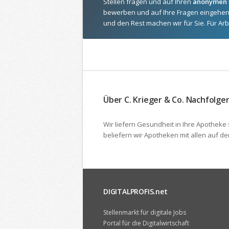
Stellen fragen und auf Ihren
anonymen
bewerben und auf Ihre Fragen eingehen
und den Rest machen wir für Sie. Für Arb
Über C. Krieger & Co. Nachfolg
Wir liefern Gesundheit in Ihre Apotheke
beliefern wir Apotheken mit allen auf
DIGITALPROFIS.net
Stellenmarkt für digitale Jobs
Portal für die Digitalwirtschaft