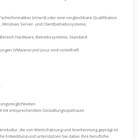
achinformatiker (m/w/d) oder eine vergleichbare Qualifikation
e, Windows Server- und Clientbetriebssysteme,
m Bereich Hardware, Betriebssysteme, Standard-
ungen (VMware) und Linux sind vorteilhaft
L
ldungsmöglichkeiten
keit mit entsprechendem Gestaltungsspielraum
menskultur, die von Wertschätzung und Anerkennung geprägt ist.
he Entwicklung und unterstützen Sie dabei, Ihre berufliche