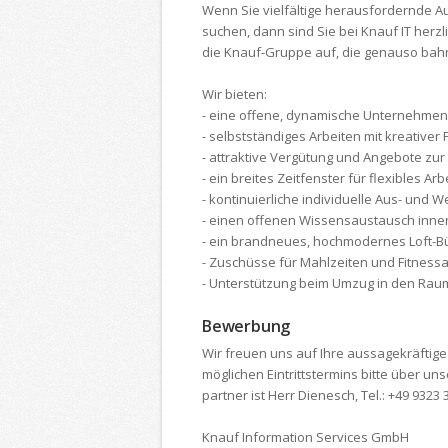
Wenn Sie viel­fältige herausfordernde A
suchen, dann sind Sie bei Knauf IT herzl
die Knauf-Gruppe auf, die genauso bahn­
Wir bieten:
- eine offene, dynamische Unternehmens­
- selbst­ständiges Arbeiten mit kreativer F
- attraktive Vergütung und Angebote zur 
- ein breites Zeit­fenster für flexibles Ar
- kontinuier­liche individuelle Aus- und W
- einen offenen Wissens­austausch inner
- ein brand­neues, hochmodernes Loft-B
- Zuschüsse für Mahl­zeiten und Fitness­a
- Unter­stützung beim Umzug in den Ra
Bewerbung
Wir freuen uns auf Ihre aussage­kräftig
möglichen Eintritts­termins bitte über u
partner ist Herr Dienesch, Tel.: +49 9323 
Knauf Information Services GmbH