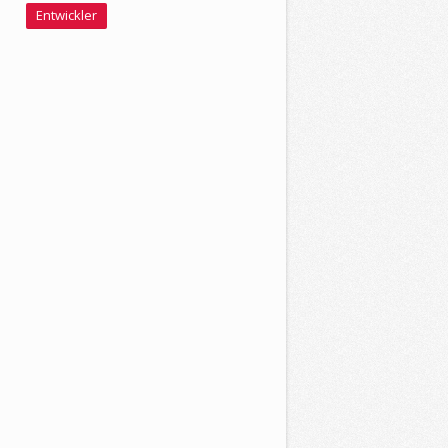
Entwickler
n=digitalprofis&subkategorie=63X