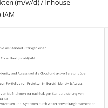
ekten (m/w/d) / Inhouse
) IAM
kt am Standort Kitzingen einen
e Consultant (m/w/d) IAM
(Identity and Access) auf die Cloud und aktive Beratung über
igen Port­folios von Projekten im Bereich Identity & Access
 von Maßnahmen zur nach­haltigen Standardisierung von
alität
M-Prozessen und -Systemen durch Weiter­entwicklung bestehender