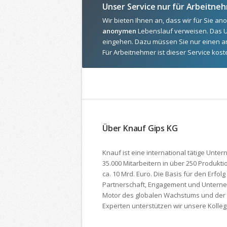
Unser Service nur für Arbeitne
Wir bieten Ihnen an, dass wir für Sie a
anonymen
Lebenslauf verweisen. Das U
eingehen. Dazu müssen Sie nur einen a
Für Arbeitnehmer ist dieser Service kost
Über Knauf Gips KG
Knauf ist eine international tätige Unter
35.000 Mitarbeitern in über 250 Produktio
ca. 10 Mrd. Euro. Die Basis für den Erfol
Partner­schaft, Engagement und Unternehme
Motor des globalen Wachstums und der d
Experten unter­stützen wir unsere Koll