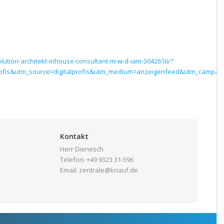
olution-architekt-inhouse-consultant-m-w-d-iam-3042616/?
profis&utm_source=digitalprofis&utm_medium=anzeigenfeed&utm_campaig
Kontakt
Herr Dienesch
Telefon: +49 9323 31-596
Email: zentrale@knauf.de