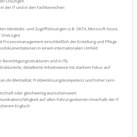
ter Lösungen
in der IT und in den Fach­bereichen
ten Identitäts- und Zugriffslösungen (z.B. OKTA, Microsoft Azure,
e, OneLogin)
und Prozess­management einschließlich der Erstellung und Pflege
s­dokumentationen in einem inter­nationalen Umfeld
er Berechtigungs­strukturen und in ITIL
trukturierte, detaillierte Arbeitsweise mit starkem Fokus auf
Can-do-Mentalität, Problem­lösungs­kompetenz und hoher Lern­
irtschaft oder gleich­wertig wünschenswert
unikations­fähigkeit auf allen Führungs­ebenen innerhalb der IT
icherem Englisch