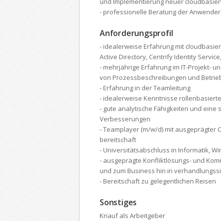
und Implementierung neuer cloudbasier
- professionelle Beratung der Anwender 
Anforderungsprofil
- idealerweise Erfahrung mit cloudbasier
Active Directory, Centrify Identity Servic
- mehr­jährige Erfahrung im IT-Projekt- 
von Prozess­beschreibungen und Betrieb
- Erfahrung in der Team­leitung
- idealer­weise Kenntnisse rollen­basiert
- gute analytische Fähigkeiten und eine s
Verbesserungen
- Teamplayer (m/w/d) mit aus­geprägter 
bereitschaft
- Universitätsabschluss in Informatik, W
- ausgeprägte Konfliktlösungs- und Komm
und zum Business hin in verhandlungs­s
- Bereit­schaft zu gelegent­lichen Reisen
Sonstiges
Knauf als Arbeitgeber