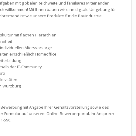
ufgaben mit globaler Reich­weite und familiäres Miteinander
ich will­kommen! Mit Ihnen bauen wir eine digitale Umgebung für
brechend ist wie unsere Produkte für die Bau­industrie.
kultur mit flachen Hierarchien
reiheit
individuellen Alters­vorsorge
beiten einschließ­lich Homeoffice
eiter­bildung
­halb der IT-Community
üro
ktivitäten
um Würzburg
e Bewerbung mit Angabe Ihrer Gehalts­vorstellung sowie des
nser Formular auf unserem Online-Bewerber­portal. Ihr Ansprech­
31-596.