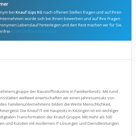
hmer
nonym bei
Knauf Gips KG
nach offenen Stellen fragen und auf Ihren
nternehmen würde sich bei Ihnen bewerben und auf Ihre Fragen
nonymen Lebenslauf hinterlegen und den Rest machen wir für Sie.
enfrei -
zum Chiffre-Lebenslauf
nehmens­gruppe der Baustoff­industrie in Familien­besitz. Mit rund
ns­stätten weltweit erwirt­schaften wir einen Jahres­umsatz von
g des Familien­unternehmens bilden die Werte Mensch­lichkeit,
r­geist. Die Knauf IT mit Hauptsitz in Kitzingen ist ein wichtiger
igitalen Trans­formation der Knauf-Gruppe. Mit mehr als 500
egen und Kunden mit modernen IT-Lösungen und Dienst­leistungen.