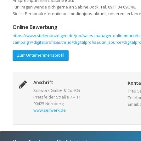
Ansprechpartnerin: Sabine Bock
Für Fragen wende dich gerne an Sabine Bock, Tel. 0911 34 09 346.
Sie ist Personalreferentin bei medienjobs-aktuell, unserem erfahre
Online Bewerbung
https://www.stellenanzeigen.de/job/sales-manager-onlinemarketi
campaign=digitalprofis&utm_id=digitalprofis&utm_source=digita
Zum Unternehmensprofil
Anschrift
Konta
Sellwerk GmbH & Co. KG
Frau S
Pretzfelder Straße 7 – 11
Telefo
90425 Nürnberg
Email:
www.sellwerk.de