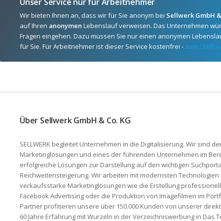
Unser Service nur für Arbeitnehmer
Wir bieten Ihnen an, dass wir für Sie anonym bei
Sellwerk GmbH &
auf Ihren
anonymen
Lebenslauf verweisen. Das Unternehmen würd
Fragen eingehen. Dazu müssen Sie nur einen anonymen Lebenslau
für Sie. Für Arbeitnehmer ist dieser Service kostenfrei -
zum Chiffre
Über Sellwerk GmbH & Co. KG
SELLWERK begleitet Unternehmen in die Digitalisierung. Wir sind de
Marketinglösungen und eines der führenden Unternehmen im Berei
erfolgreiche Lösungen zur Dar­stellung auf den wichtigen Suchporta
Reichweitensteigerung. Wir arbeiten mit modernsten Technologie
verkaufsstarke Marketinglösungen wie die Erstellung professio­n
Facebook Advertising oder die Produktion von Imagefilmen im Portfo
Partner profitieren unsere über 150.000 Kunden von unserer direk
60 Jahre Erfahrung mit Wurzeln in der Verzeichniswerbung in Das 