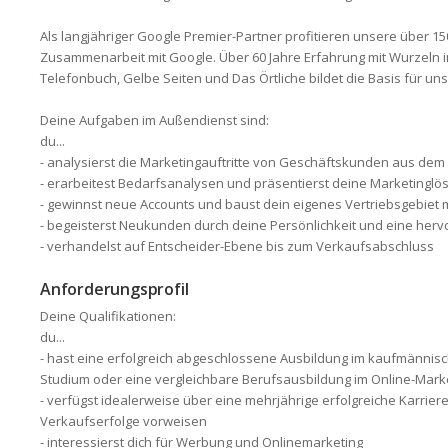
Als langjähriger Google Premier-Partner profitieren unsere über 1
Zusammen­arbeit mit Google. Über 60 Jahre Erfahrung mit Wurzeln 
Telefonbuch, Gelbe Seiten und Das Örtliche bildet die Basis für uns
Deine Aufgaben im Außendienst sind:
du...
- analysierst die Marketingauftritte von Geschäfts­kunden aus de
- erarbeitest Bedarfsanalysen und präsentierst deine Marketinglö
- gewinnst neue Accounts und baust dein eigenes Vertriebsgebiet m
- begeisterst Neukunden durch deine Persönlichkeit und eine her
- verhandelst auf Entscheider-Ebene bis zum Verkaufs­abschluss
Anforderungsprofil
Deine Qualifikationen:
du...
- hast eine erfolgreich abgeschlossene Ausbildung im kaufmännis
Studium oder eine vergleichbare Berufsausbildung im Online-Mark
- verfügst idealerweise über eine mehrjährige erfolgreiche Karrier
Verkaufserfolge vorweisen
- interessierst dich für Werbung und Onlinemarketing