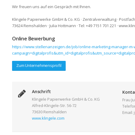
Wir freuen uns auf ein Gespräch mit Ihnen.
Klingele Papierwerke GmbH & Co. KG · Zentralverwaltung · Postfach
73624 Remshalden · Julia Hottmann · Tel: +49 7151 701 221 · www.kli
Online Bewerbung
https://www.stellenanzeigen.de/job/online-marketing-manager-m-
campaign=digitalprofis&utm_id=digitalprofis&utm_source=digita
Zum Unternehmensprofil
Anschrift
Konta
Klingele Papierwerke GmbH & Co. KG
Frau J
Alfred-Klingele-Str. 56-72
Telefo
73630 Remshalden
Email:
www.klingele.com