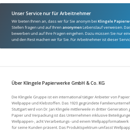
Unser Service nur für Arbeitnehmer
Wir bieten Ihnen an, dass wir für Sie anonym bei
Klingele Papier
Stellen fragen und auf Ihren
anonymen
Lebenslauf verweisen. Da
bewerben und auf Ihre Fragen eingehen. Dazu müssen Sie nur ei
und den Rest machen wir für Sie. Für Arbeitnehmer ist dieser Servic
Über Klingele Papierwerke GmbH & Co. KG
Die Klingele Gruppe ist ein international tätiger Anbieter von Pap
Wellpappe und Klebstoffen. Das 1920 gegründete Familienunterne
Stuttgart wird von Dr. Jan Klingele mittlerweile in dritter Generatio
Papier und Verpackung ist das Unternehmen inklusive Beteiligunge
Wellpappen-, acht Verarbeitungs- und einem Wellpappformatwerk i
für seine Kunden präsent. Das Produktspektrum umfasst Wellpapp