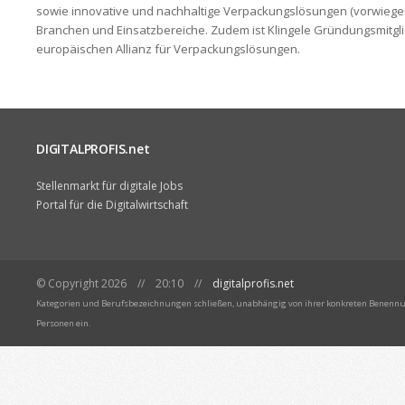
sowie innovative und nachhaltige Verpackungslösungen (vorwiege
Branchen und Einsatzbereiche. Zudem ist Klingele Gründungsmitgli
europäischen Allianz für Verpackungslösungen.
DIGITALPROFIS.net
Stellenmarkt für digitale Jobs
Portal für die Digitalwirtschaft
© Copyright 2026 // 20:10 //
digitalprofis.net
Kategorien und Berufsbezeichnungen schließen, unabhängig von ihrer konkreten Benennun
Personen ein.